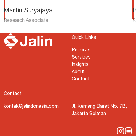
Martin Suryajaya
B
Research Associate
R
Quick Links
Projects
Services
Insights
About
Contact
Contact
kontak@jalindonesia.com
Jl. Kemang Barat No. 7B,
Jakarta Selatan