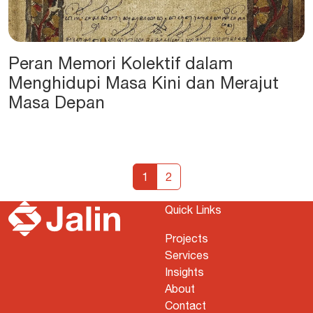
Peran Memori Kolektif dalam
Menghidupi Masa Kini dan Merajut
Masa Depan
1
2
Quick Links
Projects
Services
Insights
About
Contact