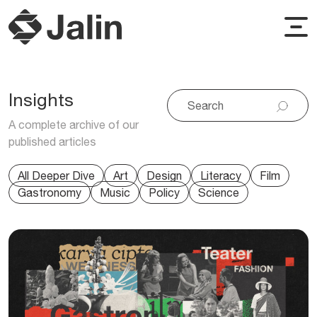
Insights
A complete archive of our
published articles
All Deeper Dive
Art
Design
Literacy
Film
Gastronomy
Music
Policy
Science